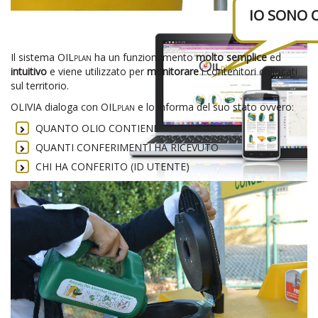
COME POSSIAMO
IO SONO 
COMUNICARE?
Il sistema
OILplan
ha un funzionamento
molto semplice
ed
intuitivo
e viene utilizzato per
monitorare
i contenitori collocati
sul territorio.
OLIVIA dialoga con
OILplan
e lo informa del suo stato ovvero:
QUANTO OLIO CONTIENE
QUANTI CONFERIMENTI HA RICEVUTO
CHI HA CONFERITO (ID UTENTE)